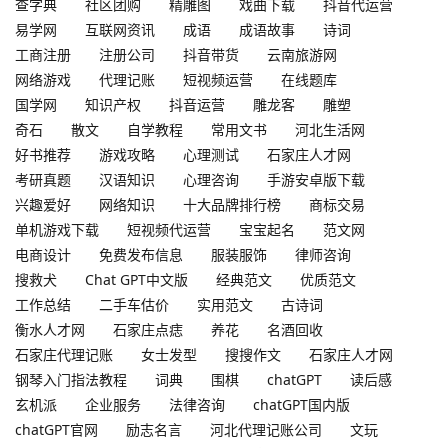
查字典
社区团购
精雕图
戏曲下载
抖音代运营
易学网
互联网资讯
成语
成语故事
诗词
工商注册
注册公司
抖音带货
云南旅游网
网络游戏
代理记账
短视频运营
在线题库
国学网
知识产权
抖音运营
雕龙客
雕塑
奇石
散文
自学教程
常用文书
河北生活网
好书推荐
游戏攻略
心理测试
石家庄人才网
考研真题
汉语知识
心理咨询
手游安卓版下载
兴趣爱好
网络知识
十大品牌排行榜
商标交易
单机游戏下载
短视频代运营
宝宝起名
范文网
电商设计
免费发布信息
服装服饰
律师咨询
搜救犬
Chat GPT中文版
经典范文
优质范文
工作总结
二手车估价
实用范文
古诗词
衡水人才网
石家庄点痣
养花
名酒回收
石家庄代理记账
女士发型
搜搜作文
石家庄人才网
钢琴入门指法教程
词典
围棋
chatGPT
读后感
玄机派
企业服务
法律咨询
chatGPT国内版
chatGPT官网
励志名言
河北代理记账公司
文玩