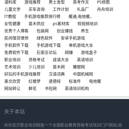
语料库
游戏推荐
男士发型
高考作文
PS修图
儿童文学
买车咨询
工作计划
礼品厂
舟舟培训
IT教程
手机游戏推荐排行榜
暖通,电地暖，
女性健康
苗木供应
ps素材库
短视频培训
优秀个人博客
包装网
创业赚钱
养生
民间借贷律师
绿色软件
安卓手机游戏
手机软件下载
手机游戏下载
单机游戏大全
免费软件下载
石家庄论坛
网赚
游戏盒子
职业培训
资格考试
成语大全
英语培训
艺术培训
少儿培训
苗木网
雕塑网
好玩的手机游戏推荐
汉语词典
中国机械网
美文欣赏
红楼梦
道德经
标准件
电地暖
网站转让
鲜花
书包网
英语培训机构
关于本站
舟舟宝贝职业培训网是一个全国职业教育资格考试培训门户网站,给