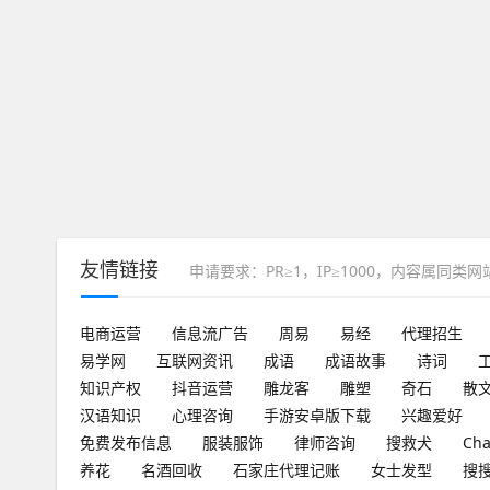
友情链接
申请要求：PR≥1，IP≥1000，内容属同类
电商运营
信息流广告
周易
易经
代理招生
易学网
互联网资讯
成语
成语故事
诗词
知识产权
抖音运营
雕龙客
雕塑
奇石
散
汉语知识
心理咨询
手游安卓版下载
兴趣爱好
免费发布信息
服装服饰
律师咨询
搜救犬
Ch
养花
名酒回收
石家庄代理记账
女士发型
搜