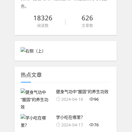
务。
18326
626
阅读数
文章数
热点文章
健身气功中“握固”的养生功效
2024-04-16
96
学小吃在哪里？
2024-04-17
76