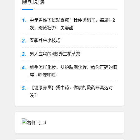
随机阅读
1.
中年男性下班就累瘫！杜仲煲鸽子，每周1-2
次，缓疲壮力，夫妻甜
2.
春季养生小技巧
3.
男人应喝的4款养生花草茶
4.
新手怎样化妆，从护肤到化妆，教你正确的顺
序 - 哔哩哔哩
5.
【健康养生】煲中药，你家的煲药器具选对
没？