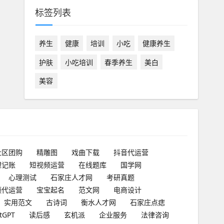
标签列表
养生
健康
培训
小吃
健康养生
护肤
小吃培训
春季养生
美白
美容
社区团购
精雕图
戏曲下载
抖音代运营
理记账
短视频运营
在线题库
国学网
心理测试
石家庄人才网
考研真题
频代运营
宝宝起名
范文网
电商设计
实用范文
古诗词
衡水人才网
石家庄点痣
tGPT
读后感
玄机派
企业服务
法律咨询