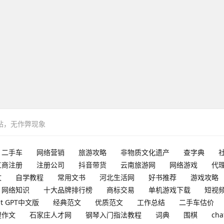
网站，无作弊现象
二手车
网络营销
旅游攻略
非物质文化遗产
查字典
工商注册
注册公司
抖音带货
云南旅游网
网络游戏
代
文
自学教程
常用文书
河北生活网
好书推荐
游戏攻略
网络知识
十大品牌排行榜
商标交易
单机游戏下载
短视
at GPT中文版
经典范文
优质范文
工作总结
二手车估价
搜作文
石家庄人才网
钢琴入门指法教程
词典
围棋
cha