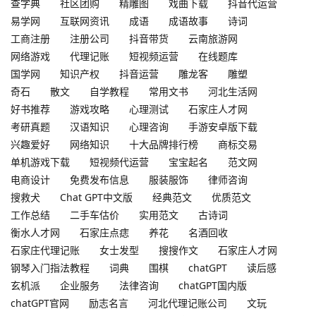
查字典
社区团购
精雕图
戏曲下载
抖音代运营
易学网
互联网资讯
成语
成语故事
诗词
工商注册
注册公司
抖音带货
云南旅游网
网络游戏
代理记账
短视频运营
在线题库
国学网
知识产权
抖音运营
雕龙客
雕塑
奇石
散文
自学教程
常用文书
河北生活网
好书推荐
游戏攻略
心理测试
石家庄人才网
考研真题
汉语知识
心理咨询
手游安卓版下载
兴趣爱好
网络知识
十大品牌排行榜
商标交易
单机游戏下载
短视频代运营
宝宝起名
范文网
电商设计
免费发布信息
服装服饰
律师咨询
搜救犬
Chat GPT中文版
经典范文
优质范文
工作总结
二手车估价
实用范文
古诗词
衡水人才网
石家庄点痣
养花
名酒回收
石家庄代理记账
女士发型
搜搜作文
石家庄人才网
钢琴入门指法教程
词典
围棋
chatGPT
读后感
玄机派
企业服务
法律咨询
chatGPT国内版
chatGPT官网
励志名言
河北代理记账公司
文玩