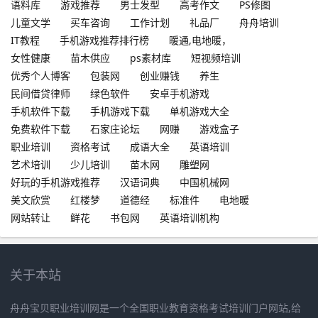
语料库
游戏推荐
男士发型
高考作文
PS修图
儿童文学
买车咨询
工作计划
礼品厂
舟舟培训
IT教程
手机游戏推荐排行榜
暖通,电地暖，
女性健康
苗木供应
ps素材库
短视频培训
优秀个人博客
包装网
创业赚钱
养生
民间借贷律师
绿色软件
安卓手机游戏
手机软件下载
手机游戏下载
单机游戏大全
免费软件下载
石家庄论坛
网赚
游戏盒子
职业培训
资格考试
成语大全
英语培训
艺术培训
少儿培训
苗木网
雕塑网
好玩的手机游戏推荐
汉语词典
中国机械网
美文欣赏
红楼梦
道德经
标准件
电地暖
网站转让
鲜花
书包网
英语培训机构
关于本站
舟舟宝贝职业培训网是一个全国职业教育资格考试培训门户网站,给