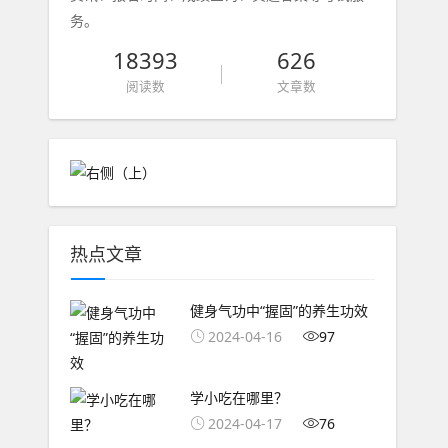
务。
18393
626
阅读数
文章数
热点文章
健身气功中“握固”的养生功效
2024-04-16
97
学小吃在哪里？
2024-04-17
76