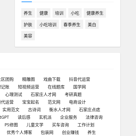
养生
健康
培训
小吃
健康养生
护肤
小吃培训
春季养生
美白
美容
社区团购
精雕图
戏曲下载
抖音代运营
理记账
短视频运营
在线题库
国学网
心理测试
石家庄人才网
考研真题
频代运营
宝宝起名
范文网
电商设计
实用范文
古诗词
衡水人才网
石家庄点痣
tGPT
读后感
玄机派
企业服务
法律咨询
PS修图
儿童文学
买车咨询
工作计划
优秀个人博客
包装网
创业赚钱
养生