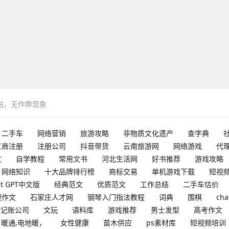
网站，无作弊现象
二手车
网络营销
旅游攻略
非物质文化遗产
查字典
工商注册
注册公司
抖音带货
云南旅游网
网络游戏
代
文
自学教程
常用文书
河北生活网
好书推荐
游戏攻略
网络知识
十大品牌排行榜
商标交易
单机游戏下载
短视
at GPT中文版
经典范文
优质范文
工作总结
二手车估价
搜作文
石家庄人才网
钢琴入门指法教程
词典
围棋
cha
理记账公司
文玩
语料库
游戏推荐
男士发型
高考作文
暖通,电地暖，
女性健康
苗木供应
ps素材库
短视频培训