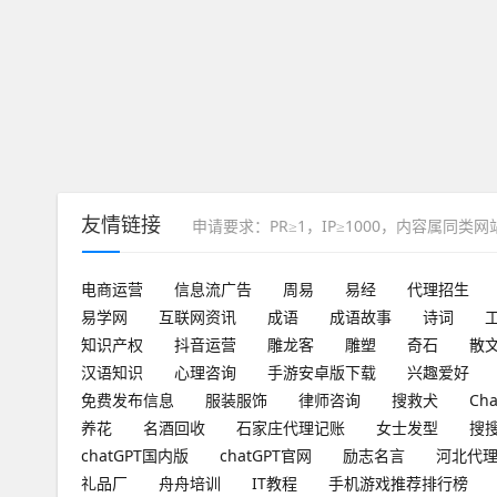
友情链接
申请要求：PR≥1，IP≥1000，内容属同类
电商运营
信息流广告
周易
易经
代理招生
易学网
互联网资讯
成语
成语故事
诗词
知识产权
抖音运营
雕龙客
雕塑
奇石
散
汉语知识
心理咨询
手游安卓版下载
兴趣爱好
免费发布信息
服装服饰
律师咨询
搜救犬
Ch
养花
名酒回收
石家庄代理记账
女士发型
搜
chatGPT国内版
chatGPT官网
励志名言
河北代
礼品厂
舟舟培训
IT教程
手机游戏推荐排行榜