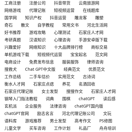
工商注册
注册公司
抖音带货
云南旅游网
网络游戏
代理记账
短视频运营
在线题库
国学网
知识产权
抖音运营
雕龙客
雕塑
奇石
散文
自学教程
常用文书
河北生活网
好书推荐
游戏攻略
心理测试
石家庄人才网
考研真题
汉语知识
心理咨询
手游安卓版下载
兴趣爱好
网络知识
十大品牌排行榜
商标交易
单机游戏下载
短视频代运营
宝宝起名
范文网
电商设计
免费发布信息
服装服饰
律师咨询
搜救犬
Chat GPT中文版
经典范文
优质范文
工作总结
二手车估价
实用范文
古诗词
衡水人才网
石家庄点痣
养花
名酒回收
石家庄代理记账
女士发型
搜搜作文
石家庄人才网
钢琴入门指法教程
词典
围棋
chatGPT
读后感
玄机派
企业服务
法律咨询
chatGPT国内版
chatGPT官网
励志名言
河北代理记账公司
文玩
语料库
游戏推荐
男士发型
高考作文
PS修图
儿童文学
买车咨询
工作计划
礼品厂
舟舟培训