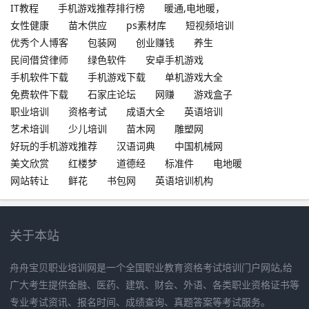
IT教程
手机游戏推荐排行榜
暖通,电地暖，
女性健康
苗木供应
ps素材库
短视频培训
优秀个人博客
包装网
创业赚钱
养生
民间借贷律师
绿色软件
安卓手机游戏
手机软件下载
手机游戏下载
单机游戏大全
免费软件下载
石家庄论坛
网赚
游戏盒子
职业培训
资格考试
成语大全
英语培训
艺术培训
少儿培训
苗木网
雕塑网
好玩的手机游戏推荐
汉语词典
中国机械网
美文欣赏
红楼梦
道德经
标准件
电地暖
网站转让
鲜花
书包网
英语培训机构
关于本站
舟舟宝贝职业培训网是一个全国职业教育资格考试培训门户网站,给
广大考生提供金融、医药、建筑、财会、外语、各类职业资格证书等
专业考试资讯、报名时间、成绩查询、真题答案等考试服务。