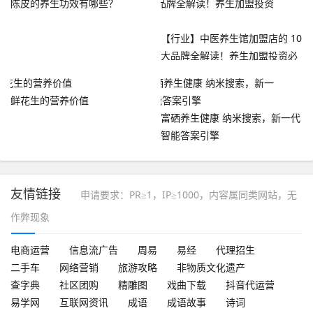
陈皮的养生功效有哪些？
【行业】中医养生馆加盟店的 10
大品牌全解读！养生加盟投资必
看！
鲜花生的营养价值
富硒养生健康 纳米搜索，新一代
智能答案引擎
友情链接
申请要求：PR≥1，IP≥1000，内容属同类网站，无
作弊现象
电商运营
信息流广告
周易
易经
代理招生
二手车
网络营销
旅游攻略
非物质文化遗产
查字典
社区团购
精雕图
戏曲下载
抖音代运营
易学网
互联网资讯
成语
成语故事
诗词