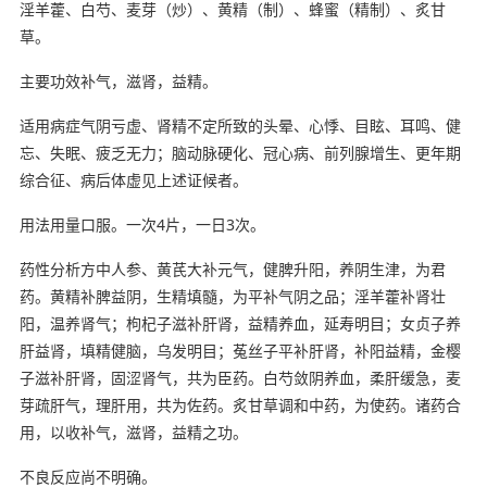
淫羊藿、白芍、麦芽（炒）、黄精（制）、蜂蜜（精制）、炙甘
草。
主要功效补气，滋肾，益精。
适用病症气阴亏虚、肾精不定所致的头晕、心悸、目眩、耳鸣、健
忘、失眠、疲乏无力；脑动脉硬化、冠心病、前列腺增生、更年期
综合征、病后体虚见上述证候者。
用法用量口服。一次4片，一日3次。
药性分析方中人参、黄芪大补元气，健脾升阳，养阴生津，为君
药。黄精补脾益阴，生精填髓，为平补气阴之品；淫羊藿补肾壮
阳，温养肾气；枸杞子滋补肝肾，益精养血，延寿明目；女贞子养
肝益肾，填精健脑，乌发明目；菟丝子平补肝肾，补阳益精，金樱
子滋补肝肾，固涩肾气，共为臣药。白芍敛阴养血，柔肝缓急，麦
芽疏肝气，理肝用，共为佐药。炙甘草调和中药，为使药。诸药合
用，以收补气，滋肾，益精之功。
不良反应尚不明确。