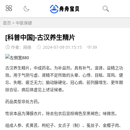
首页
>
中医保键
[科普中国]-古汉养生精片
作者：网络
2024-07-09 01:15:15
39
古汉养生精片，中成药名。为补益剂，具有补气，滋肾，益精之功
效。用于气阴亏虚、肾精不定所致的头晕、心悸、目眩、耳鸣、健
忘、失眠、疲乏无力；脑动脉硬化、冠心病、前列腺增生、更年期
综合征、病后体虚见上述证候者。
药品类型非处方药。
性状本品为薄膜衣片，除去包衣后显棕褐色至黑褐色；味微苦。
组成人参、炙黄芪、枸杞子、女贞子（制）、菟丝子、金樱子肉、