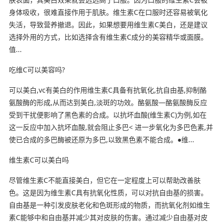
身体吸收，很难直接作用于肌肤。维生素C在口服时还容易被氧化
失活，导致营养撤退。因此，如果想要用维生素C美白，还是建议
选择外用的方式，比如选择含有维生素C成分的美容精华或面膜。
值...
吃维C可以美容吗?
可以美白,vc有美白的作用维生素C具备有抗氧化,抗自由基,抑制酪
氨酸酶的形成,从而达到美白,淡斑的功效。酪氨酸—酪氨酸酶反应
受到干扰便影响了黑色素的合成。以抗坏血酸(维生素C)为例,如在
这一反应中加入抗坏血酸,就会阻止多巴< 进一步氧化为多巴色素,并
使已合成的多巴酶被还原为多巴,以致黑色素不能合成。●维...
维生素C可以美白吗
尽管维生素C不能直接美白，但它在一定程度上可以帮助改善肤
色。这是因为维生素C具有抗氧化性质，可以对抗自由基的损害。
自由基是一种引发皮肤老化和色斑形成的物质，而抗氧化剂如维生
素C能够中和自由基并减少其对皮肤的伤害。通过减少自由基对皮