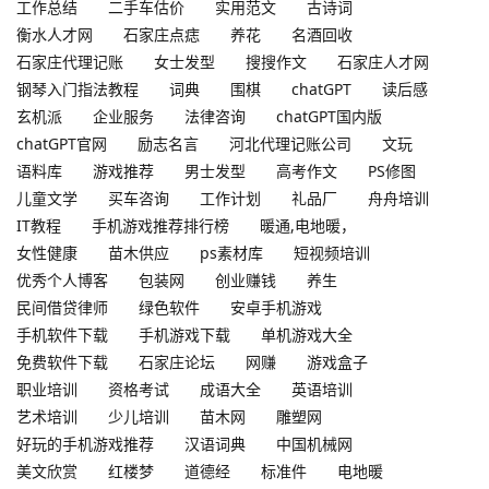
工作总结
二手车估价
实用范文
古诗词
衡水人才网
石家庄点痣
养花
名酒回收
石家庄代理记账
女士发型
搜搜作文
石家庄人才网
钢琴入门指法教程
词典
围棋
chatGPT
读后感
玄机派
企业服务
法律咨询
chatGPT国内版
chatGPT官网
励志名言
河北代理记账公司
文玩
语料库
游戏推荐
男士发型
高考作文
PS修图
儿童文学
买车咨询
工作计划
礼品厂
舟舟培训
IT教程
手机游戏推荐排行榜
暖通,电地暖，
女性健康
苗木供应
ps素材库
短视频培训
优秀个人博客
包装网
创业赚钱
养生
民间借贷律师
绿色软件
安卓手机游戏
手机软件下载
手机游戏下载
单机游戏大全
免费软件下载
石家庄论坛
网赚
游戏盒子
职业培训
资格考试
成语大全
英语培训
艺术培训
少儿培训
苗木网
雕塑网
好玩的手机游戏推荐
汉语词典
中国机械网
美文欣赏
红楼梦
道德经
标准件
电地暖