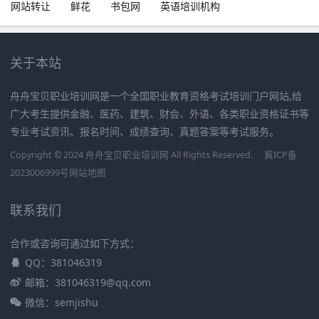
网站转让
鲜花
书包网
英语培训机构
关于本站
舟舟宝贝职业培训网是一个全国职业教育资格考试培训门户网站,给
广大考生提供金融、医药、建筑、财会、外语、各类职业资格证书等
专业考试资讯、报名时间、成绩查询、真题答案等考试服务。
Copyright © 2024 舟舟宝贝职业培训网 All Rights Reserved.
冀ICP备
2023006999号
网站地图
联系我们
合作或咨询可通过如下方式：
QQ：381046319
邮箱：381046319@qq.com
微信：semjishu