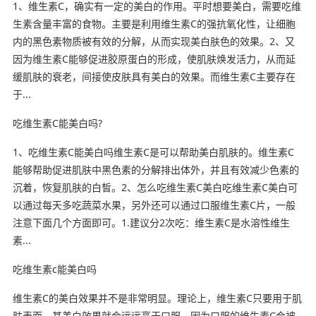
1、维生素C，确实有一定的美白的作用。平时想要美白，需要吃维
生素含量丰富的食物。主要是利用维生素C的强抗氧化性，让细胞
内的黑色素物质被有效的分解，从而实现美白肤色的效果。2、又
因为维生素C能够促进胶原蛋白的形成，使肌肤焕发活力，从而延
缓肌肤的衰老，间接使皮肤具有美白的效果。而维生素C主要存在
于...
吃维生素C能美白吗?
1、吃维生素C能美白吗维生素C是可以帮助美白肌肤的。维生素C
能够帮助促进肌肤中黑色素的分解排出体外，并且有效减少色素的
沉着，恢复肌肤的白皙。2、怎么吃维生素C美白吃维生素C美白可
以通过每天多吃蔬菜水果，另外还可以通过口服维生素C片，一般
注意下面几个方面即可。1.建议分2次吃：维生素C是水溶性维生
素...
吃维生素c能美白吗
维生素C的美白效果并不是非常明显。理论上，维生素C只要用于肌
肤表面，其美白效果就会远远高于口服。因为口服的维生素C会被