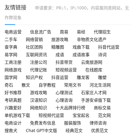
友情链接
申请要求：PR≥1，IP≥1000，内容属同类网站，无
作弊现象
电商运营
信息流广告
周易
易经
代理招生
二手车
网络营销
旅游攻略
非物质文化遗产
查字典
社区团购
精雕图
戏曲下载
抖音代运营
易学网
互联网资讯
成语
成语故事
诗词
工商注册
注册公司
抖音带货
云南旅游网
网络游戏
代理记账
短视频运营
在线题库
国学网
知识产权
抖音运营
雕龙客
雕塑
奇石
散文
自学教程
常用文书
河北生活网
好书推荐
游戏攻略
心理测试
石家庄人才网
考研真题
汉语知识
心理咨询
手游安卓版下载
兴趣爱好
网络知识
十大品牌排行榜
商标交易
单机游戏下载
短视频代运营
宝宝起名
范文网
电商设计
免费发布信息
服装服饰
律师咨询
搜救犬
Chat GPT中文版
经典范文
优质范文