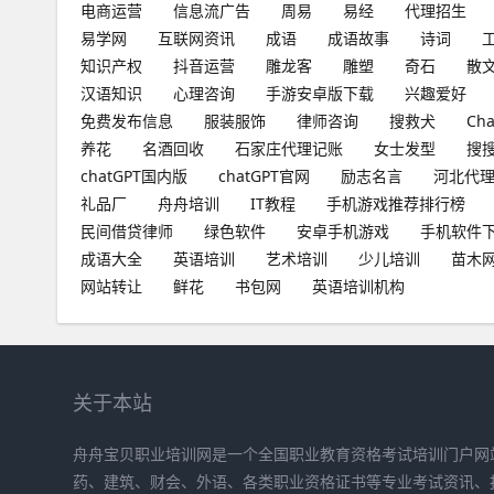
电商运营
信息流广告
周易
易经
代理招生
易学网
互联网资讯
成语
成语故事
诗词
知识产权
抖音运营
雕龙客
雕塑
奇石
散
汉语知识
心理咨询
手游安卓版下载
兴趣爱好
免费发布信息
服装服饰
律师咨询
搜救犬
Ch
养花
名酒回收
石家庄代理记账
女士发型
搜
chatGPT国内版
chatGPT官网
励志名言
河北代
礼品厂
舟舟培训
IT教程
手机游戏推荐排行榜
民间借贷律师
绿色软件
安卓手机游戏
手机软件
成语大全
英语培训
艺术培训
少儿培训
苗木
网站转让
鲜花
书包网
英语培训机构
关于本站
舟舟宝贝职业培训网是一个全国职业教育资格考试培训门户网
药、建筑、财会、外语、各类职业资格证书等专业考试资讯、