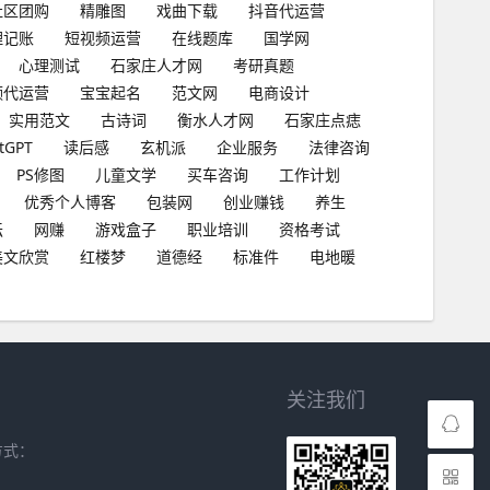
社区团购
精雕图
戏曲下载
抖音代运营
理记账
短视频运营
在线题库
国学网
心理测试
石家庄人才网
考研真题
频代运营
宝宝起名
范文网
电商设计
实用范文
古诗词
衡水人才网
石家庄点痣
tGPT
读后感
玄机派
企业服务
法律咨询
PS修图
儿童文学
买车咨询
工作计划
优秀个人博客
包装网
创业赚钱
养生
坛
网赚
游戏盒子
职业培训
资格考试
美文欣赏
红楼梦
道德经
标准件
电地暖
关注我们
方式：