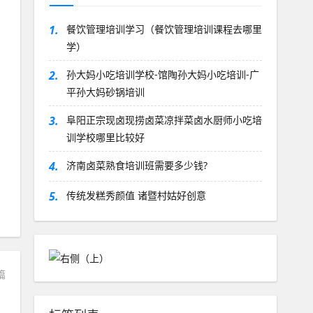
1.
餐饮管理培训学习（餐饮管理培训课程去哪里
学）
2.
孙大妈小吃培训学校-馆陶孙大妈小吃培训-广
平孙大妈砂锅培训
3.
阜阳正宗现卤现捞卤菜凉拌菜卤水厨师小吃培
训学校哪里比较好
4.
济南卤菜熟食培训班需要多少钱?
5.
传统发糕秀颜值 诸暨村姑好创意
篇
？