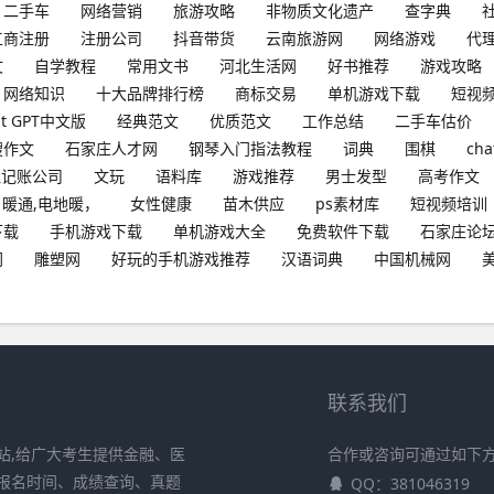
二手车
网络营销
旅游攻略
非物质文化遗产
查字典
工商注册
注册公司
抖音带货
云南旅游网
网络游戏
代
文
自学教程
常用文书
河北生活网
好书推荐
游戏攻略
网络知识
十大品牌排行榜
商标交易
单机游戏下载
短视
at GPT中文版
经典范文
优质范文
工作总结
二手车估价
搜作文
石家庄人才网
钢琴入门指法教程
词典
围棋
cha
理记账公司
文玩
语料库
游戏推荐
男士发型
高考作文
暖通,电地暖，
女性健康
苗木供应
ps素材库
短视频培训
下载
手机游戏下载
单机游戏大全
免费软件下载
石家庄论
网
雕塑网
好玩的手机游戏推荐
汉语词典
中国机械网
联系我们
站,给广大考生提供金融、医
合作或咨询可通过如下
报名时间、成绩查询、真题
QQ：381046319