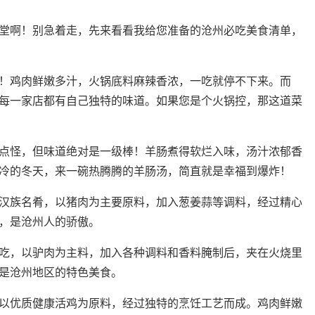
堂啊！别急着走，先来看看我给您准备的沧州必吃美食清单，
！鸡肉鲜嫩多汁，火锅底料麻辣香浓，一吃就停不下来。而
每一家店都有自己独特的味道。如果您是个火锅控，那这道菜
点怪，但味道绝对是一级棒！羊肠煮得软烂入味，汤汁浓郁香
冷的冬天，来一碗热腾腾的羊肠汤，简直就是幸福到爆炸！
汉族名肴，以猪肉为主要原料，加入葱姜蒜等调料，经过精心
，是沧州人的骄傲。
吃，以驴肉为主料，加入各种调料和香料腌制后，夹在火烧里
是沧州地区的特色美食。
以优质健康活鸡为原料，经过独特的烹饪工艺而成。鸡肉鲜嫩