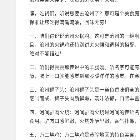
嘿，吃货们，听说您要去沧州了？那可是个美食殿
保准让您吃得满嘴流油，回味无穷！
一、咱们得说说沧州火锅鸡。这可是沧州的一绝啊
且，沧州的火锅鸡还特别讲究火候和调料的搭配，
绝对不能错过！
二、咱们得尝尝那传说中的羊肠汤。听名字可能有
醇，喝上一口就能感觉到那股暖洋洋的感觉。在寒
三、沧州狮子头：沧州狮子头是一道色香味俱全的
烹制而成。狮子头肉质鲜嫩，汤汁浓郁，口感丰富
四、河间驴肉火烧：河间驴肉火烧是河间的传统名
食用。驴肉口感鲜嫩，火烧外酥里嫩，香气扑鼻，
五、万二烧鸡：万二烧鸡是黄骅地区的特色美食，