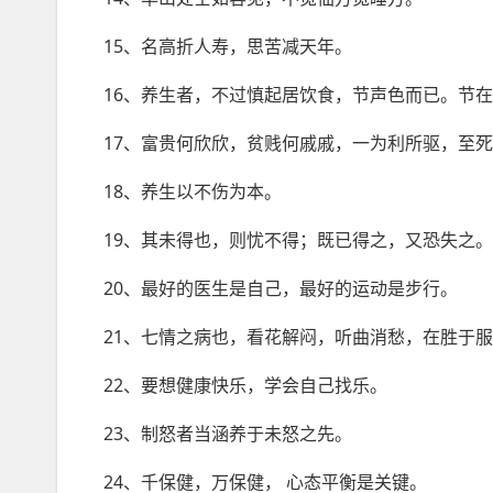
15、名高折人寿，思苦减天年。
16、养生者，不过慎起居饮食，节声色而已。节
17、富贵何欣欣，贫贱何戚戚，一为利所驱，至
18、养生以不伤为本。
19、其未得也，则忧不得；既已得之，又恐失之
20、最好的医生是自己，最好的运动是步行。
21、七情之病也，看花解闷，听曲消愁，在胜于
22、要想健康快乐，学会自己找乐。
23、制怒者当涵养于未怒之先。
24、千保健，万保健， 心态平衡是关键。