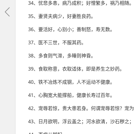
34、忧悲多恚，病乃成积；好憎繁多，祸乃相随。
35、妻贤夫病少，好妻胜良药。
36、要活好，心别小；善制怒，寿无数。
37、医不三世，不服其药。
38、多食则气滞，多睡则神昏。
39、食取称意，衣取适体，即是养生之妙药。
40、铁不冶炼不成钢，人不运动不健康。
41、心胸宽大能撑船，健康长寿过百年。
42、宠辱若惊，贵大患若身。何谓宠辱若惊？宠
43、日月欲明，浮云盖之；河水欲清，沙石秽之