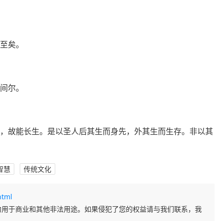
不至矣。
之间尔。
生，故能长生。是以圣人后其生而身先，外其生而生存。非以其
智慧
传统文化
html
勿用于商业和其他非法用途。如果侵犯了您的权益请与我们联系，我