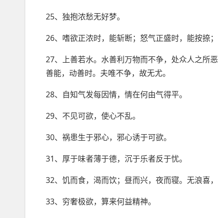
25、独抱浓愁无好梦。
26、嗜欲正浓时，能斩断；怒气正盛时，能按捺
27、上善若水。水善利万物而不争，处众人之所
善能，动善时。夫唯不争，故无尤。
28、自知气发每因情，情在何由气得平。
29、不见可欲，使心不乱。
30、祸患生于邪心，邪心诱于可欲。
31、厚于味者薄于德，沉于乐者反于忧。
32、饥而食，渴而饮；昼而兴，夜而寝。无浪喜
33、穷奢极欲，算来何益精神。