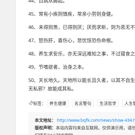
44、百病从脚起。
45、常有小疾则慎疾，常亲小劳则身健。
46、未得则羡，已得则厌；厌而求新，则为恶无
47、怒伤肝，喜伤心，悲忧惊恐伤命根。
48、养生求安乐，亦无深远难知之事，不过寝食
49、节嗜欲者，治身之本。
50、天长地久。天地所以能长且久者，以其不自
无私邪？故能成其私。
标签：
养生健康
名言警句
生活哲学
人生
本文地址：
http://www.bqfk.com/news/show-434.
版权声明：
本站内容均来自互联网，仅供演示用，请