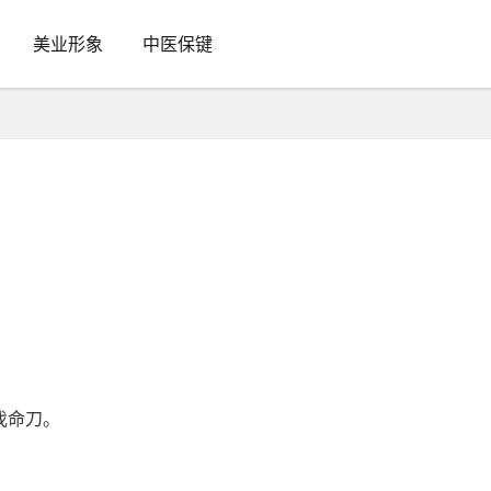
美业形象
中医保键
伐命刀。