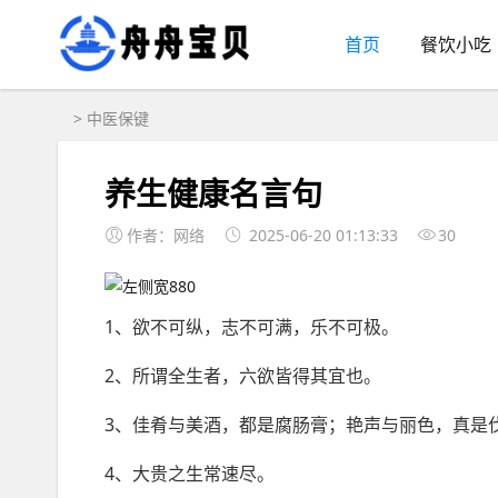
首页
餐饮小吃
>
中医保键
养生健康名言句
作者：网络
2025-06-20 01:13:33
30
1、欲不可纵，志不可满，乐不可极。
2、所谓全生者，六欲皆得其宜也。
3、佳肴与美酒，都是腐肠膏；艳声与丽色，真是
4、大贵之生常速尽。