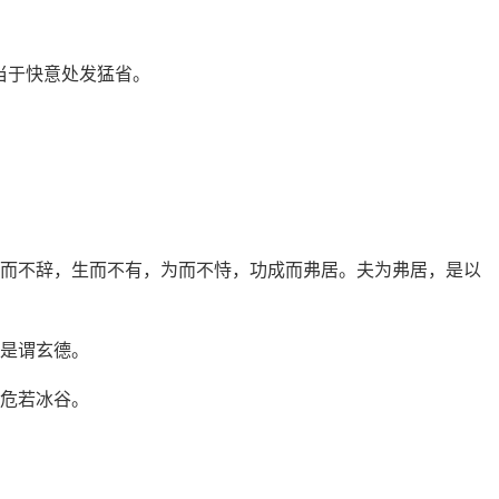
当于快意处发猛省。
焉而不辞，生而不有，为而不恃，功成而弗居。夫为弗居，是以
。是谓玄德。
，危若冰谷。