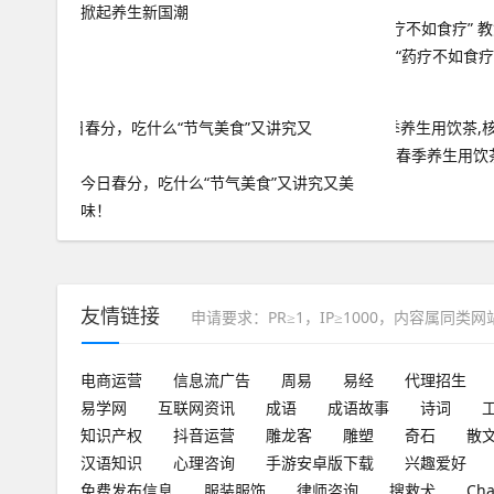
掀起养生新国潮
“药疗不如食疗
春季养生用饮
今日春分，吃什么“节气美食”又讲究又美
味！
友情链接
申请要求：PR≥1，IP≥1000，内容属同类
电商运营
信息流广告
周易
易经
代理招生
易学网
互联网资讯
成语
成语故事
诗词
知识产权
抖音运营
雕龙客
雕塑
奇石
散
汉语知识
心理咨询
手游安卓版下载
兴趣爱好
免费发布信息
服装服饰
律师咨询
搜救犬
Ch