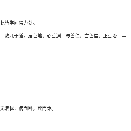
；此皆学问得力处。
恶，故几于道。居善地，心善渊，与善仁，言善信，正善治，事
，无浪忧；病而卧，死而休。