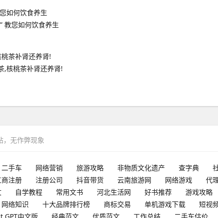
” 教您如何饮食养生
茶,核桃茶补肾还养肾!
网站，无作弊现象
二手车
网络营销
旅游攻略
非物质文化遗产
查字典
工商注册
注册公司
抖音带货
云南旅游网
网络游戏
代
文
自学教程
常用文书
河北生活网
好书推荐
游戏攻略
网络知识
十大品牌排行榜
商标交易
单机游戏下载
短视
at GPT中文版
经典范文
优质范文
工作总结
二手车估价