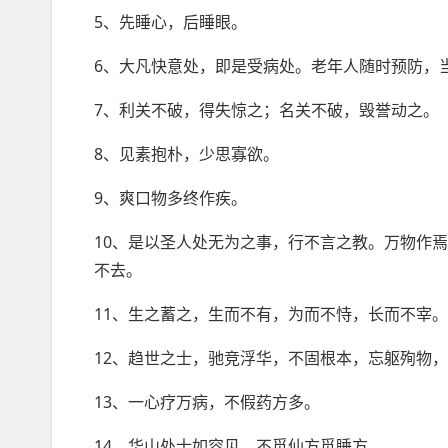
5、先睡心，后睡眼。
6、大凡快意处，即是受病处。老年人随时预防，
7、利关不破，得失惊之；名关不破，毁誉动之。
8、见素抱朴，少思寡欲。
9、爽口物多终作疾。
10、是以圣人处无为之事，行不言之教。万物作
不去。
11、生之蓄之，生而不有，为而不恃，长而不宰
12、趋世之士，驰竞浮华，不固根本，忘躯殉物
13、一心疗万病，不假药方多。
14、华山处士如容见，不觅仙方觅睡方。