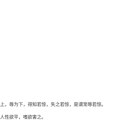
为上，辱为下，得知若惊，失之若惊，是谓宠辱若惊。
；人性欲平，嗜欲害之。