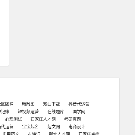
社区团购
精雕图
戏曲下载
抖音代运营
理记账
短视频运营
在线题库
国学网
心理测试
石家庄人才网
考研真题
频代运营
宝宝起名
范文网
电商设计
实用范文
古诗词
衡水人才网
石家庄点痣