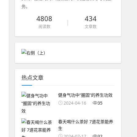
务。
4808
434
阅读数
文章数
热点文章
健身气功中“握固”的养生功效
2024-04-16
35
春天喝什么茶好 7道花茶能养
生
2024-07-17
32