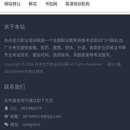
网站转让
鲜花
书包网
英语培训机构
关于本站
舟舟宝贝职业培训网是一个全国职业教育资格考试培训门户网站,给
广大考生提供金融、医药、建筑、财会、外语、各类职业资格证书等
专业考试资讯、报名时间、成绩查询、真题答案等考试服务。
Copyright © 2024 舟舟宝贝职业培训网 All Rights Reserved.
冀ICP备
2023006999号
网站地图
联系我们
合作或咨询可通过如下方式：
QQ：381046319
邮箱：381046319@qq.com
微信：semjishu