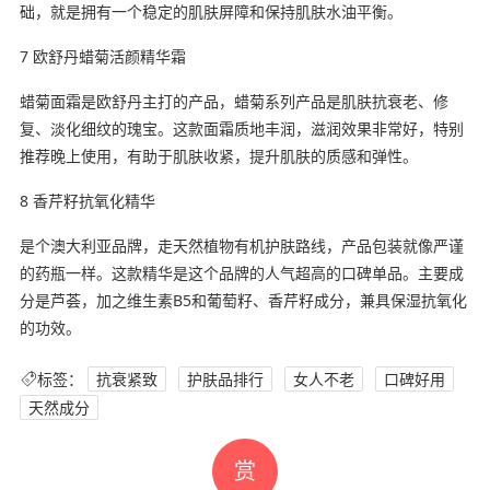
础，就是拥有一个稳定的肌肤屏障和保持肌肤水油平衡。
7 欧舒丹蜡菊活颜精华霜
蜡菊面霜是欧舒丹主打的产品，蜡菊系列产品是肌肤抗衰老、修
复、淡化细纹的瑰宝。这款面霜质地丰润，滋润效果非常好，特别
推荐晚上使用，有助于肌肤收紧，提升肌肤的质感和弹性。
8 香芹籽抗氧化精华
是个澳大利亚品牌，走天然植物有机护肤路线，产品包装就像严谨
的药瓶一样。这款精华是这个品牌的人气超高的口碑单品。主要成
分是芦荟，加之维生素B5和葡萄籽、香芹籽成分，兼具保湿抗氧化
的功效。
标签：
抗衰紧致
护肤品排行
女人不老
口碑好用
天然成分
赏