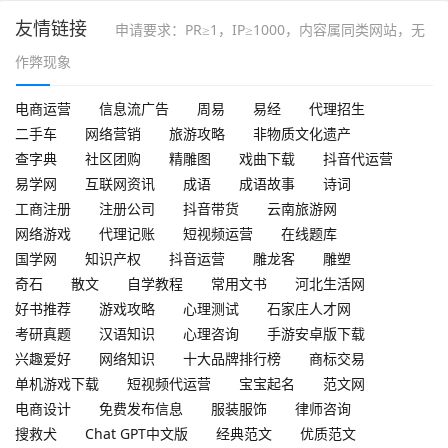
友情链接
申请要求：PR≥1，IP≥1000，内容属同类网站，无
作弊现象
电商运营
信息流广告
周易
易经
代理招生
二手车
网络营销
旅游攻略
非物质文化遗产
查字典
社区团购
精雕图
戏曲下载
抖音代运营
易学网
互联网资讯
成语
成语故事
诗词
工商注册
注册公司
抖音带货
云南旅游网
网络游戏
代理记账
短视频运营
在线题库
国学网
知识产权
抖音运营
雕龙客
雕塑
奇石
散文
自学教程
常用文书
河北生活网
好书推荐
游戏攻略
心理测试
石家庄人才网
考研真题
汉语知识
心理咨询
手游安卓版下载
兴趣爱好
网络知识
十大品牌排行榜
商标交易
单机游戏下载
短视频代运营
宝宝起名
范文网
电商设计
免费发布信息
服装服饰
律师咨询
搜救犬
Chat GPT中文版
经典范文
优质范文