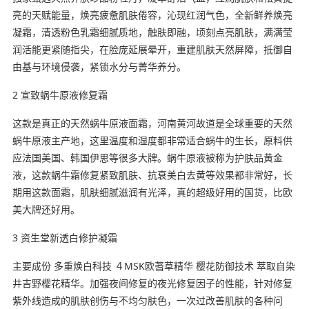
亮的天赋能量，焕亮疲惫肌肤倦容，沁现红润气色，全新鲜养焕亮
凝霜，清透粉色乳霜细腻质地，触肤即融，顷刻点亮肌肤，满满莹
润活能更紧随指尖，在脸庞延展晕开，重建肌肤天然屏障，抵御自
由基与环境侵袭，紧锁水分与菁华养分。
2 宣致蜗牛原液修复霜
这款是真正的天然蜗牛原液面霜，河南黄河故道是全球重要的天然
蜗牛原液主产地，这里温度和湿度都非常适合蜗牛的生长，原料供
应法国美国、韩国伊思等很多大牌。蜗牛原液被称为护肤品黄金
液，这款蜗牛霜修复紧致肌肤、抗衰美白去黄等效果都非常好，长
期用这款面霜，肌肤细腻滋润有光泽，真的超级好用的国货，比欧
美大牌还好用。
3 资生堂新透白修护凝霜
主要成份 多重焕白科技 ４MSK欧蓍草精华 樱花防御技术 萃取自染
井吉野樱花精华。加强夜间修复的夜光修复因子的性能，针对修复
紫外线造成的肌肤创伤与不均匀肤色，一次过改善肌肤的各种问