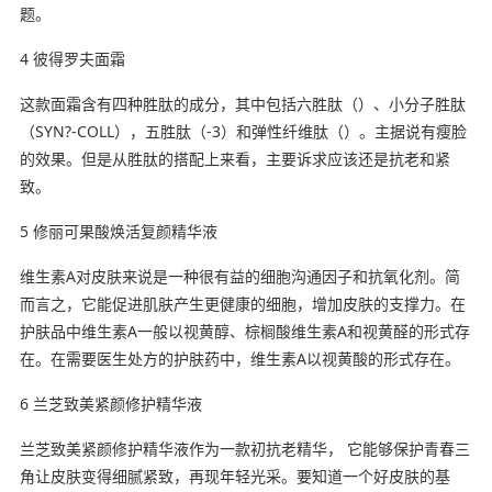
题。
4 彼得罗夫面霜
这款面霜含有四种胜肽的成分，其中包括六胜肽（）、小分子胜肽
（SYN?-COLL），五胜肽（-3）和弹性纤维肽（）。主据说有瘦脸
的效果。但是从胜肽的搭配上来看，主要诉求应该还是抗老和紧
致。
5 修丽可果酸焕活复颜精华液
维生素A对皮肤来说是一种很有益的细胞沟通因子和抗氧化剂。简
而言之，它能促进肌肤产生更健康的细胞，增加皮肤的支撑力。在
护肤品中维生素A一般以视黄醇、棕榈酸维生素A和视黄醛的形式存
在。在需要医生处方的护肤药中，维生素A以视黄酸的形式存在。
6 兰芝致美紧颜修护精华液
兰芝致美紧颜修护精华液作为一款初抗老精华， 它能够保护青春三
角让皮肤变得细腻紧致，再现年轻光采。要知道一个好皮肤的基