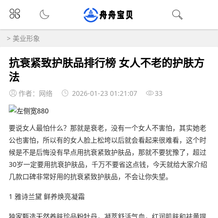
>
美业形象
抗衰紧致护肤品排行榜 女人不老的护肤方
法
作者：网络
2026-01-23 01:21:07
33
要说女人最怕什么？那就是衰老，没有一个女人不害怕，其实她老
公也害怕，所以有的女人脸上松垮以后就会看起来很难看，这个时
候是不是后悔没有早点用抗衰紧致护肤品，那就不要犹豫了，超过
30岁一定要用抗衰护肤品，千万不要省这点钱，今天就给大家介绍
几款口碑非常好用的抗衰紧致护肤品，不会让你失望。
1 雅诗兰黛 鲜养焕亮凝霜
独家甄选天然养肤珍品粉牡丹，凝萃舒活气血，红润肌肤和祛黄提