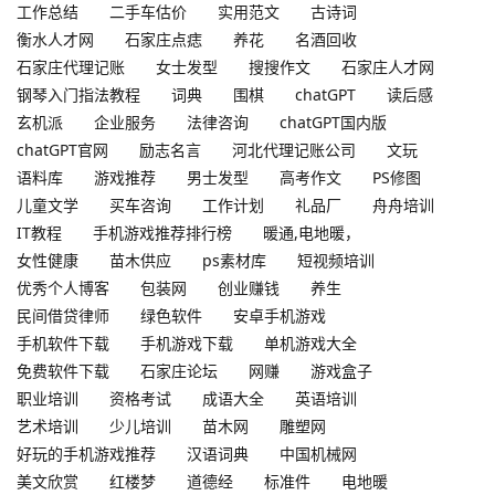
工作总结
二手车估价
实用范文
古诗词
衡水人才网
石家庄点痣
养花
名酒回收
石家庄代理记账
女士发型
搜搜作文
石家庄人才网
钢琴入门指法教程
词典
围棋
chatGPT
读后感
玄机派
企业服务
法律咨询
chatGPT国内版
chatGPT官网
励志名言
河北代理记账公司
文玩
语料库
游戏推荐
男士发型
高考作文
PS修图
儿童文学
买车咨询
工作计划
礼品厂
舟舟培训
IT教程
手机游戏推荐排行榜
暖通,电地暖，
女性健康
苗木供应
ps素材库
短视频培训
优秀个人博客
包装网
创业赚钱
养生
民间借贷律师
绿色软件
安卓手机游戏
手机软件下载
手机游戏下载
单机游戏大全
免费软件下载
石家庄论坛
网赚
游戏盒子
职业培训
资格考试
成语大全
英语培训
艺术培训
少儿培训
苗木网
雕塑网
好玩的手机游戏推荐
汉语词典
中国机械网
美文欣赏
红楼梦
道德经
标准件
电地暖