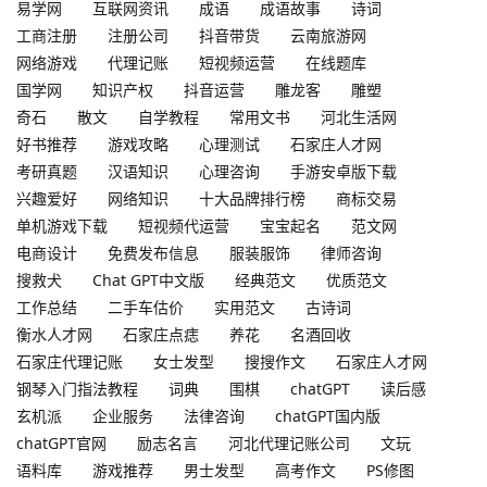
易学网
互联网资讯
成语
成语故事
诗词
工商注册
注册公司
抖音带货
云南旅游网
网络游戏
代理记账
短视频运营
在线题库
国学网
知识产权
抖音运营
雕龙客
雕塑
奇石
散文
自学教程
常用文书
河北生活网
好书推荐
游戏攻略
心理测试
石家庄人才网
考研真题
汉语知识
心理咨询
手游安卓版下载
兴趣爱好
网络知识
十大品牌排行榜
商标交易
单机游戏下载
短视频代运营
宝宝起名
范文网
电商设计
免费发布信息
服装服饰
律师咨询
搜救犬
Chat GPT中文版
经典范文
优质范文
工作总结
二手车估价
实用范文
古诗词
衡水人才网
石家庄点痣
养花
名酒回收
石家庄代理记账
女士发型
搜搜作文
石家庄人才网
钢琴入门指法教程
词典
围棋
chatGPT
读后感
玄机派
企业服务
法律咨询
chatGPT国内版
chatGPT官网
励志名言
河北代理记账公司
文玩
语料库
游戏推荐
男士发型
高考作文
PS修图