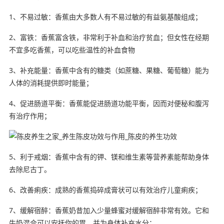
1、不易过敏：香蕉由大多数人有不易过敏的有益氨基酸组成；
2、富铁：香蕉富含铁，非常利于补血和治疗贫血；但女性在经期
不宜多吃香蕉，可以吃些温性的补血食物
3、补充能量：香蕉中含有的糖类（如蔗糖、果糖、葡萄糖）能为
人体的消耗提供即时能量；
4、促进肠道平衡：香蕉能促进肠道功能平衡，因而对便秘和腹泻
有治疗作用；
5、利于戒烟：香蕉中含有的钾、镁和维生素等营养素能帮助身体
去除尼古丁。
6、改善痢疾：成熟的香蕉捣碎成膏状可以有效治疗儿童痢疾；
7、缓解宿醉：香蕉奶昔加入少量蜂蜜对缓解宿醉非常有效。它和
牛奶混合可以安抚你的胃，并为身体补充水分；