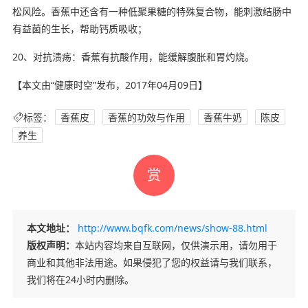
松风险。香蕉中还含有一种低聚果糖的特殊复合物，能刺激结肠中
有益菌的生长，帮助钙质吸收；
20、对抗溃疡：香蕉有抗酸作用，能缓解腹胀和胃灼烧。
【本文由“健康时空”发布，2017年04月09日】
标签：
香蕉皮
香蕉的功效与作用
香蕉牛奶
陈皮
养生
赏
本文地址：
http://www.bqfk.com/news/show-88.html
版权声明：
本站内容均来自互联网，仅供演示用，请勿用于
商业和其他非法用途。如果侵犯了您的权益请与我们联系，
我们将在24小时内删除。