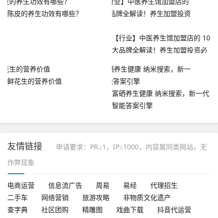
陈皮的养生功效有哪些？
【行业】中医养生馆加盟店的 10
大品牌全解读！养生加盟投资必
看！
鲜花生的营养价值
富硒养生健康 纳米搜索，新一代
智能答案引擎
友情链接
申请要求：PR≥1，IP≥1000，内容属同类网站，无
作弊现象
电商运营
信息流广告
周易
易经
代理招生
二手车
网络营销
旅游攻略
非物质文化遗产
查字典
社区团购
精雕图
戏曲下载
抖音代运营