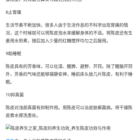
8止胃痛
生活节奏不断加快，很多人由于生活作息的不科学出现胃痛的情
况，这个时候就可以将陈皮泡水来缓解身体的不适。将陈皮还有生
姜用水煎煮，随后加入少量的红糖搅拌均匀之后服用。
9助睡眠
陈皮具有的芳香味，可以化湿、醒脾、避秽、开窍。除了醒脑开窍
外，芳香的气味还能够镇静安神，睡前床头放几片陈皮，有利于睡
眠。
10抑真菌
陈皮对浅部真菌有抑制作用。用陈皮可以治皮肤癣菌病。将干燥陈
皮煮水擦洗患处。