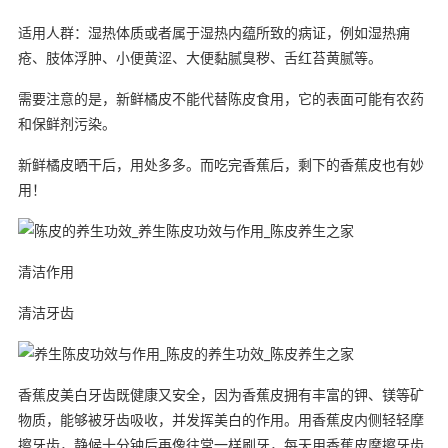
适用人群：湿热体质或者属于湿热内蕴所致的病证，例如湿热痈
疮、肢体浮肿、小便黄涩、大便黏腻臭秽、舌红苔黄腻等。
需要注意的是，新鲜橘皮不能代替陈皮食用，它的表面可能有农药
和保鲜剂污染。
新鲜橘皮晒干后，用处多多。而吃完香蕉后，剩下的香蕉皮也有妙
用！
清洁作用
清洁牙齿
香蕉皮美白牙齿既健康又安全，因为香蕉皮拥有丰富的钾、镁等矿
物质，能够被牙齿吸收，并发挥美白的作用。用香蕉皮内侧轻轻摩
擦牙齿，静候十分钟后再像往常一样刷牙，每天用香蕉皮摩擦牙齿