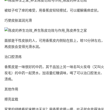
被蚊子咬了痒的难受，用香蕉皮轻轻擦拭，可以缓解痛痒症状。
巧使皮肤滋润光滑
面部是干性皮肤的人，可用香蕉皮内侧贴在脸上，晾10分钟左右，
再皮肤会变得光滑水润。
治口腔溃疡
香蕉皮是一味很好的中药，其干品加上另一味名叫火炭母（又叫火
炭毛）的中药一起煲水，加适量红糖调味，喝了可以治口腔发炎、
溃疡。
其他作用
擦亮盆栽
家里的绿植看起来黯淡无光？用香蕉皮擦一擦，叶子就会变得油光