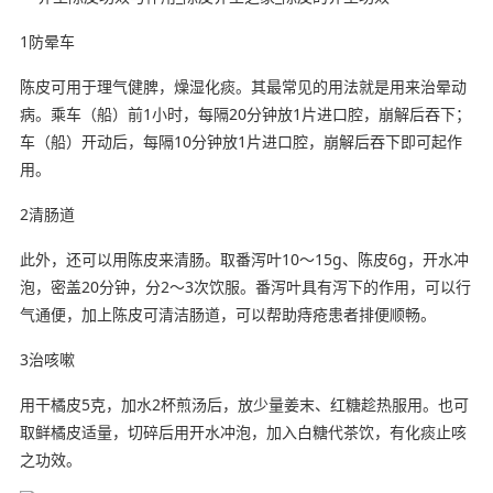
1防晕车
陈皮可用于理气健脾，燥湿化痰。其最常见的用法就是用来治晕动
病。乘车（船）前1小时，每隔20分钟放1片进口腔，崩解后吞下；
车（船）开动后，每隔10分钟放1片进口腔，崩解后吞下即可起作
用。
2清肠道
此外，还可以用陈皮来清肠。取番泻叶10～15g、陈皮6g，开水冲
泡，密盖20分钟，分2～3次饮服。番泻叶具有泻下的作用，可以行
气通便，加上陈皮可清洁肠道，可以帮助痔疮患者排便顺畅。
3治咳嗽
用干橘皮5克，加水2杯煎汤后，放少量姜末、红糖趁热服用。也可
取鲜橘皮适量，切碎后用开水冲泡，加入白糖代茶饮，有化痰止咳
之功效。