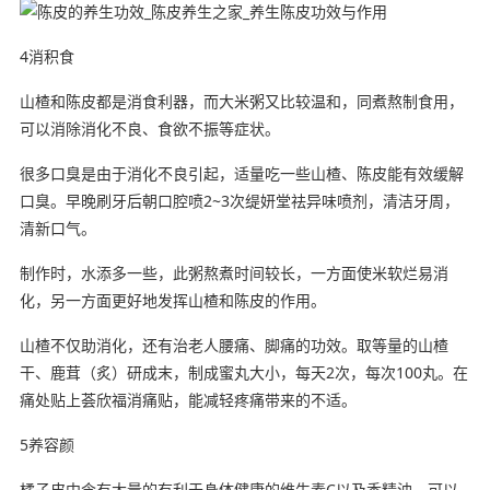
4消积食
山楂和陈皮都是消食利器，而大米粥又比较温和，同煮熬制食用，
可以消除消化不良、食欲不振等症状。
很多口臭是由于消化不良引起，适量吃一些山楂、陈皮能有效缓解
口臭。早晚刷牙后朝口腔喷2~3次缇妍堂祛异味喷剂，清洁牙周，
清新口气。
制作时，水添多一些，此粥熬煮时间较长，一方面使米软烂易消
化，另一方面更好地发挥山楂和陈皮的作用。
山楂不仅助消化，还有治老人腰痛、脚痛的功效。取等量的山楂
干、鹿茸（炙）研成末，制成蜜丸大小，每天2次，每次100丸。在
痛处贴上荟欣福消痛贴，能减轻疼痛带来的不适。
5养容颜
橘子皮中含有大量的有利于身体健康的维生素C以及香精油，可以