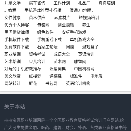
儿童文学
买车咨询
工作计划
礼品厂
舟舟培训
IT教程
手机游戏推荐排行榜
暖通,电地暖，
女性健康
苗木供应
ps素材库
短视频培训
优秀个人博客
包装网
创业赚钱
养生
民间借贷律师
绿色软件
安卓手机游戏
手机软件下载
手机游戏下载
单机游戏大全
免费软件下载
石家庄论坛
网赚
游戏盒子
职业培训
资格考试
成语大全
英语培训
艺术培训
少儿培训
苗木网
雕塑网
好玩的手机游戏推荐
汉语词典
中国机械网
美文欣赏
红楼梦
道德经
标准件
电地暖
网站转让
鲜花
书包网
英语培训机构
关于本站
舟舟宝贝职业培训网是一个全国职业教育资格考试培训门户网站,给
广大考生提供金融、医药、建筑、财会、外语、各类职业资格证书等