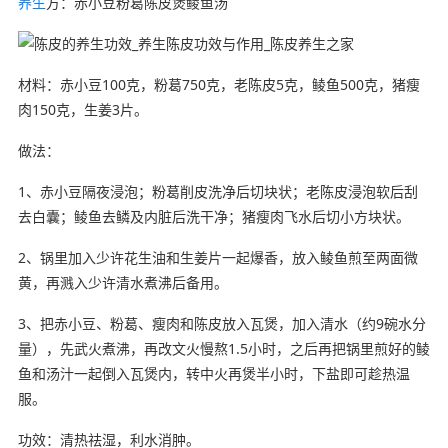
养生
方：赤小豆粉葛陈皮煲鲮鱼汤
材料：赤小豆100克，粉葛750克，老陈皮5克，鲮鱼500克，猪瘦
肉150克，生姜3片。
做法：
1、赤小豆隔夜浸泡；粉葛削皮洗净后切块状；老陈皮浸泡软后刮
去白囊；鲮鱼去鳞及内脏后洗干净；猪瘦肉飞水后切小方块状。
2、锅里加入少许花生油和生姜片一起爆香，放入鲮鱼煎至两面微
黄，再溅入少许清水煮沸后备用。
3、把赤小豆、粉葛、瘦肉和陈皮放入瓦煲，加入清水（约9碗水分
量），先武火煮沸，再改文火慢熬1.5小时，之后再把锅里煎好的鲮
鱼和汤汁一起倒入瓦煲内，转中火再煲半小时，下盐即可趁热温
服。
功效：清热祛湿，利水消肿。