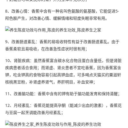
8、改善心情：香蕉中含有一种名叫色氨酸的氨基酸，它能促进5-
羟色胺产生，对改善心情、缓解情绪和轻度失眠非常有用。
9、改善肠道紊乱：香蕉的易吸收特性有益于改善肠道紊乱。由于
香蕉柔软且易吸收，在改善急性症状时很有用；
10、肾脏疾病：虽然香蕉富含碳水化合物且蛋白含量低，但是肾脏
疾病患者适合食用；而肾虚、肾炎患者不宜吃香蕉，因为香蕉富含
钾，吃含钾高的食物容易引起高钾血症，可多喝点天猫买的粟滋轩
核桃黑豆粉，补肾虚养肾气，养肝明目，补血安神；
11、改善脑功能：香蕉中含有的钾有助于脑功能发育和保持清醒；
12、月经紊乱：香蕉花能提高孕酮（能减少出血的激素），香蕉花
与豆腐一起烹调能改善月经紊乱；