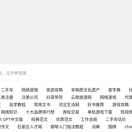
网站，无作弊现象
二手车
网络营销
旅游攻略
非物质文化遗产
查字典
工商注册
注册公司
抖音带货
云南旅游网
网络游戏
代
文
自学教程
常用文书
河北生活网
好书推荐
游戏攻略
网络知识
十大品牌排行榜
商标交易
单机游戏下载
短视
at GPT中文版
经典范文
优质范文
工作总结
二手车估价
搜作文
石家庄人才网
钢琴入门指法教程
词典
围棋
cha