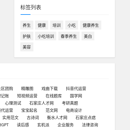
标签列表
养生
健康
培训
小吃
健康养生
护肤
小吃培训
春季养生
美白
美容
社区团购
精雕图
戏曲下载
抖音代运营
理记账
短视频运营
在线题库
国学网
心理测试
石家庄人才网
考研真题
频代运营
宝宝起名
范文网
电商设计
实用范文
古诗词
衡水人才网
石家庄点痣
tGPT
读后感
玄机派
企业服务
法律咨询