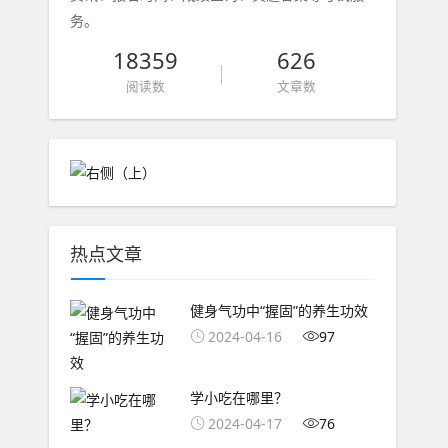
务。
18359
626
阅读数
文章数
热点文章
健身气功中“握固”的养生功效
2024-04-16
97
学小吃在哪里？
2024-04-17
76