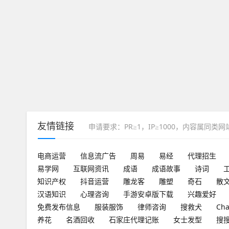
友情链接
申请要求：PR≥1，IP≥1000，内容属同类
电商运营
信息流广告
周易
易经
代理招生
易学网
互联网资讯
成语
成语故事
诗词
知识产权
抖音运营
雕龙客
雕塑
奇石
散
汉语知识
心理咨询
手游安卓版下载
兴趣爱好
免费发布信息
服装服饰
律师咨询
搜救犬
Ch
养花
名酒回收
石家庄代理记账
女士发型
搜