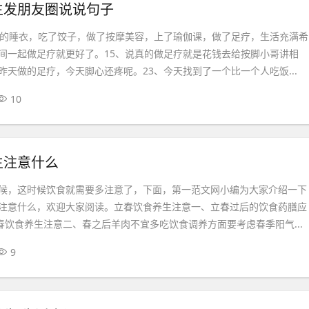
生发朋友圈说说句子
做的睡衣，吃了饺子，做了按摩美容，上了瑜伽课，做了足疗，生活充满希
间一起做足疗就更好了。15、说真的做足疗就是花钱去给按脚小哥讲相
昨天做的足疗，今天脚心还疼呢。23、今天找到了一个比一个人吃饭...
10
生注意什么
候，这时候饮食就需要多注意了，下面，第一范文网小编为大家介绍一下
注意什么，欢迎大家阅读。立春饮食养生注意一、立春过后的饮食药膳应
立春饮食养生注意二、春之后羊肉不宜多吃饮食调养方面要考虑春季阳气...
9