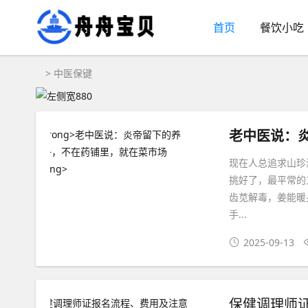
首页
餐饮小吃
>
中医保键
老中医说：
现在人总追求山珍
挑好了，最平常的
齿苋解毒，姜能暖
手...
2025-09-13
保健调理师