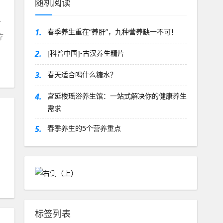
随机阅读
可
1.
春季养生重在“养肝”，九种营养缺一不可！
疗
2.
[科普中国]-古汉养生精片
3.
春天适合喝什么糖水？
4.
宫延楼瑶浴养生馆：一站式解决你的健康养生
需求
5.
春季养生的5个营养重点
标签列表