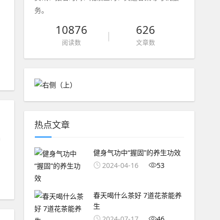
务。
10876
626
阅读数
文章数
热点文章
晨
健身气功中“握固”的养生功效
2024-04-16
53
春天喝什么茶好 7道花茶能养
生
2024-07-17
46