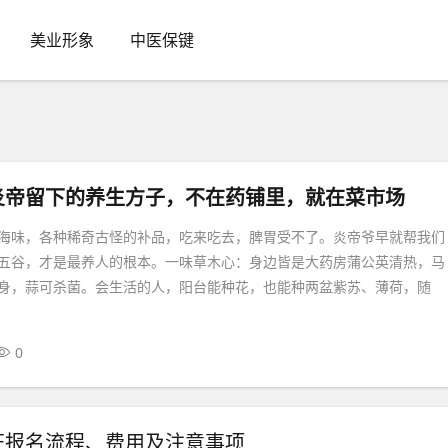
美业形象
中医保键
炎帝留下的养生方子，不在药铺里，就在菜市场
海味，各种稀奇古怪的补品，吃来吃去，脾胃受不了。炎帝爷早就帮我们
五谷，才是最养人的根本。一味草木心：身边皆是大药房蒲公英清热，马
身，蒜可杀菌。会生活的人，阳台能种花，也能种两盆紫苏、薄荷，随
0
证报名流程、费用及注意事项