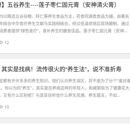
】五谷养生----莲子枣仁固元膏（安神清火膏）
均以精选五谷杂粮、籽仁等养生食品为主，药食同源类食品为辅，由著名
年结合中华食疗养生文献与实践相结合，经过低温烘焙后现场磨制，通过
消费者提供“绿色食疗”，食补养生的膳食佳品。莲子枣仁固元膏（安神...
12
其实是找病！流传很火的“养生法”，说不准折寿
定都有许许多多的养生知识。咱们认识养生误区，并不是为了分个“谁对
思。你以为的“养生”，其实是在养病这样的年轻人，和被那些为了健康花大
，又有什么区别呢？与其盲目听信什么养生风潮、养生箴言，不如...
10