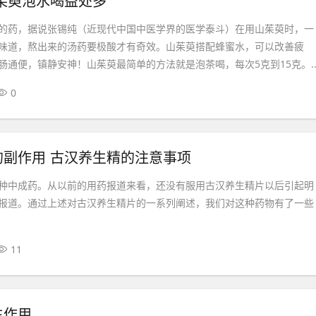
茱萸泡水喝益处多
的药，据说张锡纯（近现代中国中医学界的医学泰斗）在用山茱萸时，一
味道，熬出来的汤药要极酸才有奇效。山茱萸搭配蜂蜜水，可以改善疲
肠通便，镇静安神！山茱萸最简单的方法就是泡茶喝，每次5克到15克。..
0
的副作用 古汉养生精的注意事项
种中成药。从以前的用药报道来看，还没有服用古汉养生精片以后引起明
报道。通过上述对古汉养生精片的一系列阐述，我们对这种药物有了一些
11
生作用